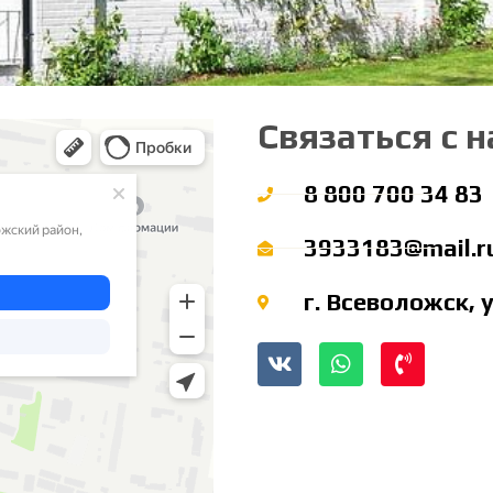
Связаться с 
 Ленинградской области —
8 800 700 34 83
3933183@mail.r
г. Всеволожск, 