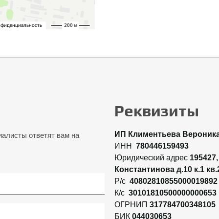
Реквизиты
ИП Климентьева Вероника
алисты ответят вам на
ИНН
780446159493
Юридический адрес
195427,
Константинова д.10 к.1 кв.
Р/с
40802810855000019892
К/с
30101810500000000653
ОГРНИП
317784700348105
БИК
044030653