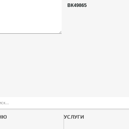
ВК49865
НЮ
УСЛУГИ